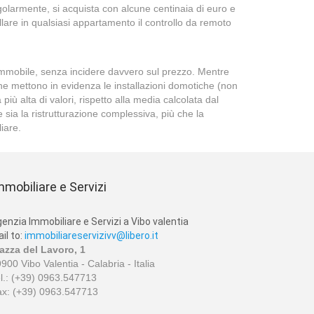
ingolarmente, si acquista con alcune centinaia di euro e
allare in qualsiasi appartamento il controllo da remoto
’immobile, senza incidere davvero sul prezzo. Mentre
che mettono in evidenza le installazioni domotiche (non
iù alta di valori, rispetto alla media calcolata dal
e sia la ristrutturazione complessiva, più che la
iare.
mmobiliare e Servizi
enzia Immobiliare e Servizi a Vibo valentia
il to:
immobiliareservizivv@libero.it
azza del Lavoro, 1
900 Vibo Valentia - Calabria - Italia
l.: (+39) 0963.547713
x: (+39) 0963.547713