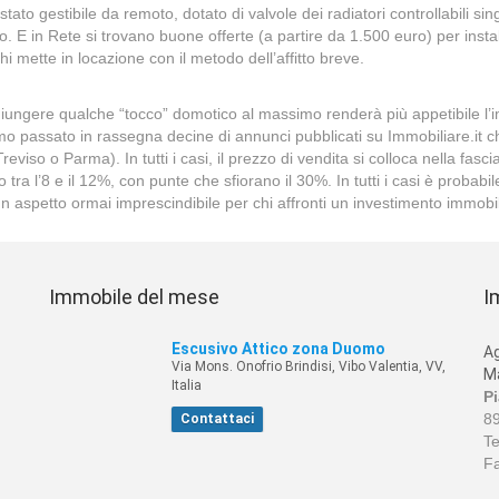
tato gestibile da remoto, dotato di valvole dei radiatori controllabili s
no. E in Rete si trovano buone offerte (a partire da 1.500 euro) per inst
i mette in locazione con il metodo dell’affitto breve.
Aggiungere qualche “tocco” domotico al massimo renderà più appetibile l
iamo passato in rassegna decine di annunci pubblicati su Immobiliare.it 
o o Parma). In tutti i casi, il prezzo di vendita si colloca nella fascia p
tra l’8 e il 12%, con punte che sfiorano il 30%. In tutti i casi è probabil
 un aspetto ormai imprescindibile per chi affronti un investimento immobil
Immobile del mese
I
Escusivo Attico zona Duomo
Ag
Via Mons. Onofrio Brindisi, Vibo Valentia, VV,
Ma
Italia
Pi
89
Contattaci
Te
Fa