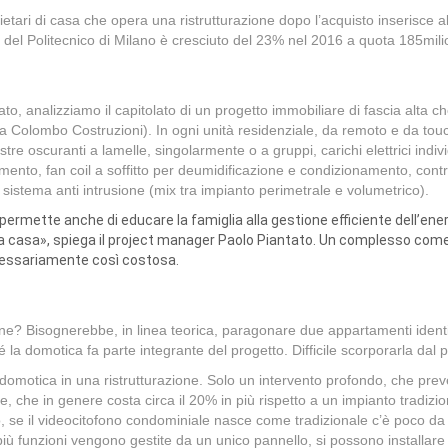
prietari di casa che opera una ristrutturazione dopo l’acquisto inseri
 del Politecnico di Milano è cresciuto del 23% nel 2016 a quota 185mili
, analizziamo il capitolato di un progetto immobiliare di fascia alta 
 Colombo Costruzioni). In ogni unità residenziale, da remoto e da touc
inestre oscuranti a lamelle, singolarmente o a gruppi, carichi elettrici ind
nto, fan coil a soffitto per deumidificazione e condizionamento, contro
 sistema anti intrusione (mix tra impianto perimetrale e volumetrico).
mette anche di educare la famiglia alla gestione efficiente dell’energia
e da casa», spiega il project manager Paolo Piantato. Un complesso com
cessariamente così costosa.
ne? Bisognerebbe, in linea teorica, paragonare due appartamenti ident
é la domotica fa parte integrante del progetto. Difficile scorporarla da
 domotica in una ristrutturazione. Solo un intervento profondo, che preved
, che in genere costa circa il 20% in più rispetto a un impianto tradizi
 se il videocitofono condominiale nasce come tradizionale c’è poco da f
iù funzioni vengono gestite da un unico pannello, si possono installare 