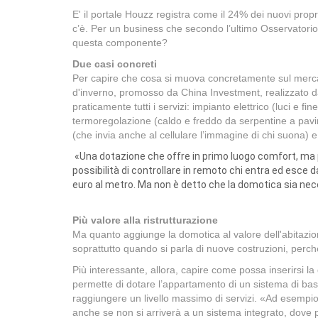
E' il portale Houzz registra come il 24% dei nuovi pro
c’è. Per un business che secondo l’ultimo Osservatorio
questa componente?
Due casi concreti
Per capire che cosa si muova concretamente sul mercato
d'inverno, promosso da China Investment, realizzato da
praticamente tutti i servizi: impianto elettrico (luci e f
termoregolazione (caldo e freddo da serpentine a pavime
(che invia anche al cellulare l’immagine di chi suona) e
«Una dotazione che offre in primo luogo comfort, ma per
possibilità di controllare in remoto chi entra ed esc
euro al metro. Ma non è detto che la domotica sia ne
Più valore alla ristrutturazione
Ma quanto aggiunge la domotica al valore dell'abitazio
soprattutto quando si parla di nuove costruzioni, perch
Più interessante, allora, capire come possa inserirsi la
permette di dotare l’appartamento di un sistema di base
raggiungere un livello massimo di servizi. «Ad esempio,
anche se non si arriverà a un sistema integrato, dove p