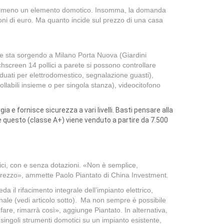
sce almeno un elemento domotico. Insomma, la domanda
oni di euro. Ma quanto incide sul prezzo di una casa
che sta sorgendo a Milano Porta Nuova (Giardini
hscreen 14 pollici a parete si possono controllare
ividuati per elettrodomestico, segnalazione guasti),
llabili insieme o per singola stanza), videocitofono
 e fornisce sicurezza a vari livelli. Basti pensare alla
e questo (classe A+) viene venduto a partire da 7.500
ici, con e senza dotazioni. «Non è semplice,
l prezzo», ammette Paolo Piantato di China Investment.
a il rifacimento integrale dell’impianto elettrico,
onale (vedi articolo sotto). Ma non sempre è possibile
are, rimarrà così», aggiunge Piantato. In alternativa,
singoli strumenti domotici su un impianto esistente,